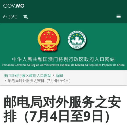
澳
门
特
30°C
别
行
政
区
政
府
入
口
网
站
澳门特别行政区政府入口网站
新闻
邮电局对外服务之安排（7月4日至9日）
邮电局对外服务之安
排（7月4日至9日）