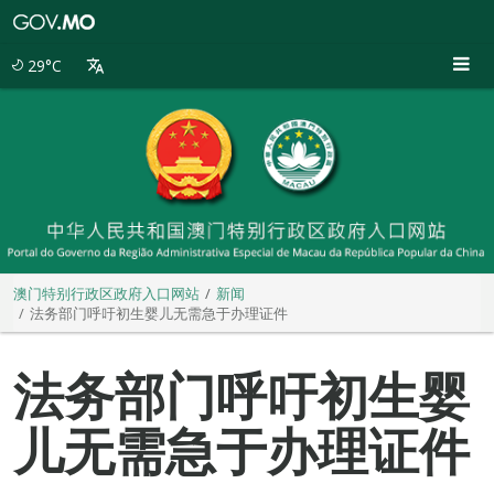
澳
门
特
29°C
别
行
政
区
政
府
入
口
网
站
澳门特别行政区政府入口网站
新闻
法务部门呼吁初生婴儿无需急于办理证件
法务部门呼吁初生婴
儿无需急于办理证件