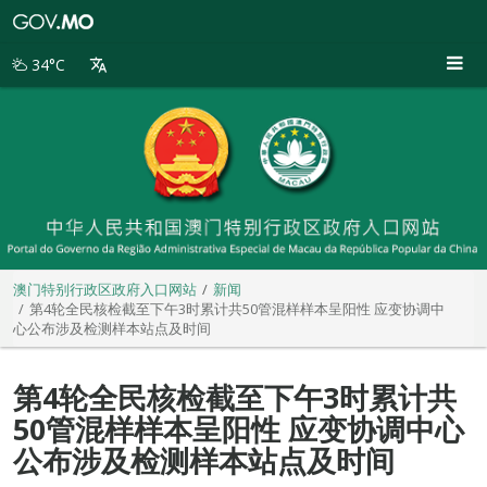
澳
门
特
34°C
别
行
政
区
政
府
入
口
网
站
澳门特别行政区政府入口网站
新闻
第4轮全民核检截至下午3时累计共50管混样样本呈阳性 应变协调中
心公布涉及检测样本站点及时间
第4轮全民核检截至下午3时累计共
50管混样样本呈阳性 应变协调中心
公布涉及检测样本站点及时间