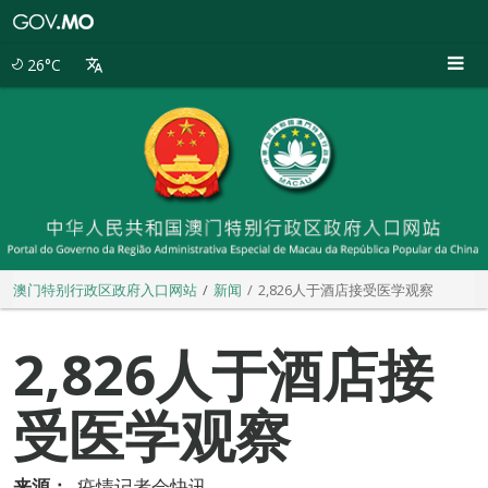
澳
门
特
26°C
别
行
政
区
政
府
入
口
网
站
澳门特别行政区政府入口网站
新闻
2,826人于酒店接受医学观察
2,826人于酒店接
受医学观察
来源：
疫情记者会快讯