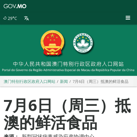
澳
门
特
29°C
别
行
政
区
政
府
入
口
网
站
澳门特别行政区政府入口网站
新闻
7月6日（周三）抵澳的鲜活食品
7月6日（周三）抵
澳的鲜活食品
来源：
新型冠状病毒感染应变协调中心