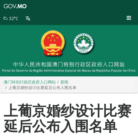
澳
门
特
32°C
别
行
政
区
政
府
入
口
网
站
澳门特别行政区政府入口网站
新闻
上葡京婚纱设计比赛延后公布入围名单
上葡京婚纱设计比赛
延后公布入围名单