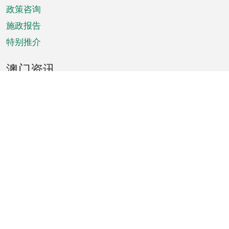
政策咨询
施政报告
特别推介
澳门资讯
天气
交通
公众假期
文娱康体
城市资讯
澳门便览
统计数字
公布告示