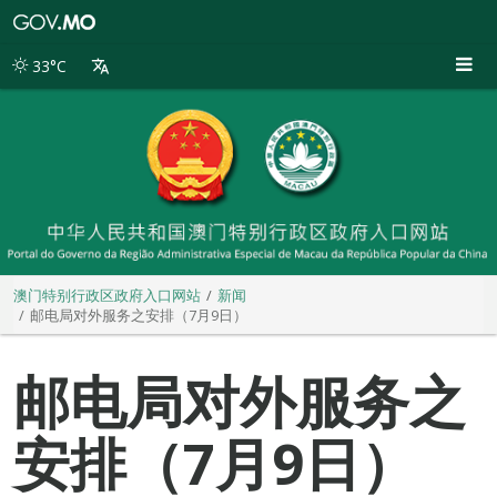
澳
门
特
33°C
别
行
政
区
政
府
入
口
网
站
澳门特别行政区政府入口网站
新闻
邮电局对外服务之安排（7月9日）
邮电局对外服务之
安排（7月9日）