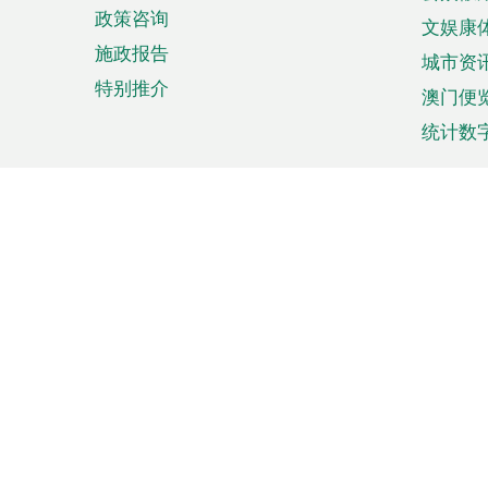
政策咨询
文娱康
施政报告
城市资
特别推介
澳门便
统计数
来澳旅游
商务
计划行程
贸易投
观光
澳门经
娱乐休闲
中小企
购物
市场资
节日盛事
知识产
网
网
页
使用条款
私隐声明
协调机构：澳门特别行政区行
站
脚