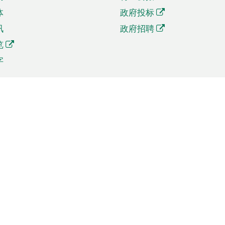
体
政府投标
讯
政府招聘
览
字
及贸易
相关连结
资
手机应用程序目录
贸会展
社交媒体目录
商机和服务
专题网站目录
讯
RSS订阅目录
权
表格下载
政公职局