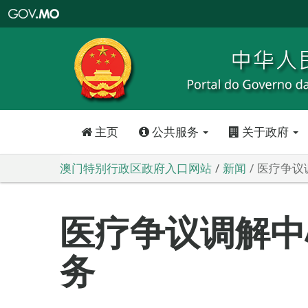
澳
门
特
别
行
政
区
政
府
入
口
网
站
主页
公共服务
关于政府
澳门特别行政区政府入口网站
新闻
医疗争议
医疗争议调解中
务