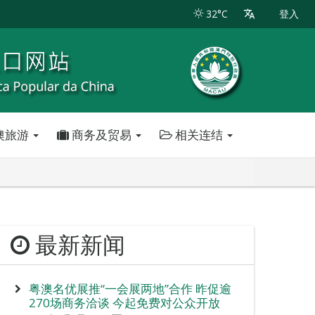
32°C
登入
澳旅游
商务及贸易
相关连结
最新新闻
粤澳名优展推“一会展两地”合作 昨促逾
270场商务洽谈 今起免费对公众开放