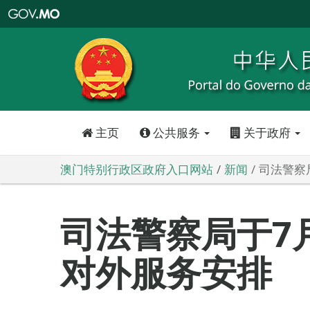
澳
门
特
别
行
政
区
政
府
入
口
网
站
主页
公共服务
关于政府
澳门特别行政区政府入口网站
新闻
司法警察
司法警察局于7月
对外服务安排