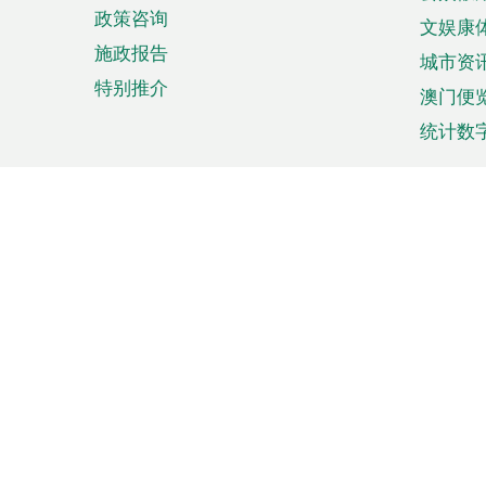
政策咨询
文娱康
施政报告
城市资
特别推介
澳门便
统计数
来澳旅游
商务
计划行程
贸易投
观光
澳门经
娱乐休闲
中小企
购物
市场资
节日盛事
知识产
网
网
页
使用条款
私隐声明
协调机构：澳门特别行政区行
站
脚