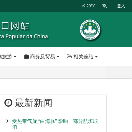
29°C
登入
澳旅游
商务及贸易
相关连结
最新新闻
受热带气旋 “白海豚” 影响 部分航班取
消