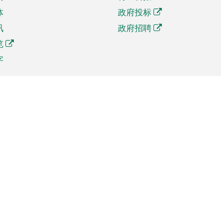
体
政府投标
讯
政府招聘
览
字
及贸易
相关连结
资
手机应用程序目录
贸会展
社交媒体目录
商机和服务
专题网站目录
讯
RSS订阅目录
权
表格下载
政公职局