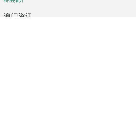
澳门资讯
天气
交通
公众假期
文娱康体
城市资讯
澳门便览
统计数字
公布告示
新闻
短片
特区公报