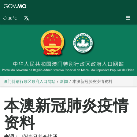
澳
门
特
30°C
别
行
政
区
政
府
入
口
网
站
澳门特别行政区政府入口网站
新闻
本澳新冠肺炎疫情资料
本澳新冠肺炎疫情
资料
来源：
疫情记者会快讯