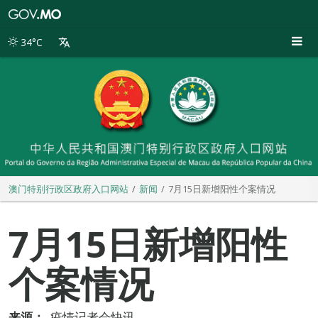
澳
门
特
34°C
别
行
政
区
政
府
入
口
网
站
澳门特别行政区政府入口网站
新闻
7月15日新增阳性个案情况
7月15日新增阳性
个案情况
来源：
疫情记者会快讯