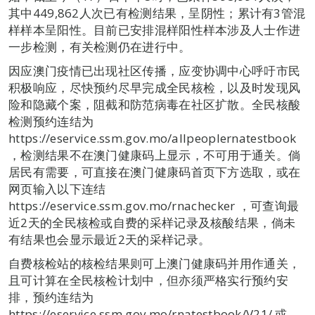
其中449,862人次已有检测结果，呈阴性；累计有3管混
样样本呈阳性。目前已安排混样阳性样本涉及人士作进
一步检测，有关检测仍在进行中。
因应澳门疫情已出现社区传播，应变协调中心呼吁市民
积极响应，尽快预约尽早完成全民核检，以及时发现风
险和隐藏个案，阻截和防范病毒在社区扩散。全民核酸
检测预约连结为
https://eservice.ssm.gov.mo/allpeoplernatestbook
，检测结果不在澳门健康码上显示，不可用于通关。倘
居民有需要，可直接在澳门健康码首页下方选取，或在
网页输入以下连结
https://eservice.ssm.gov.mo/rnachecker ，可查询最
近2天的全民核检或自费的采样记录及核酸结果，倘未
有结果也会显示最近2天的采样记录。
自费核检站的核检结果则可上澳门健康码并用作通关，
且可计算在全民核检计划中，但亦须严格实行预约安
排，预约连结为
https://eservice.ssm.gov.mo/rnatestbook/V21/ 或