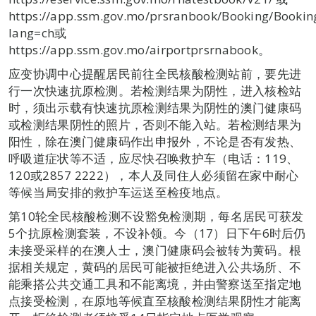
https://app.ssm.gov.mo/prsranbook/Booking/Bookin
lang=ch或
https://app.ssm.gov.mo/airportprsrnabook。
应变协调中心提醒居民前往全民核酸检测站前，要先进
行一次快速抗原检测。若检测结果为阴性，进入核检站
时，须出示载有快速抗原检测结果为阴性的澳门健康码
或检测结果阴性的照片，否则不能入站。若检测结果为
阳性，除在澳门健康码作出申报外，不论是否有发热、
呼吸道症状等不适，应尽快召唤救护车（电话：119、
120或2857 2222），本人及同住人必须留在家中耐心
等候当局安排的救护车运送至检疫地点。
第10轮全民核酸检测不设豁免检测期，每名居民可获发
5个抗原检测套装，不设补领。今（17）日下午6时后仍
未接受采样的在澳人士，澳门健康码会被转为黄码。根
据相关规定，黄码的居民可能被拒绝进入公共场所、不
能乘搭公共交通工具和不能离境，并由警察送至指定地
点接受检测，在原地等候直至核酸检测结果阴性才能离