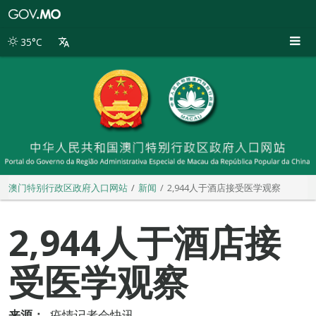
澳
门
特
35°C
别
行
政
区
政
府
入
口
网
站
澳门特别行政区政府入口网站
新闻
2,944人于酒店接受医学观察
2,944人于酒店接
受医学观察
来源：
疫情记者会快讯