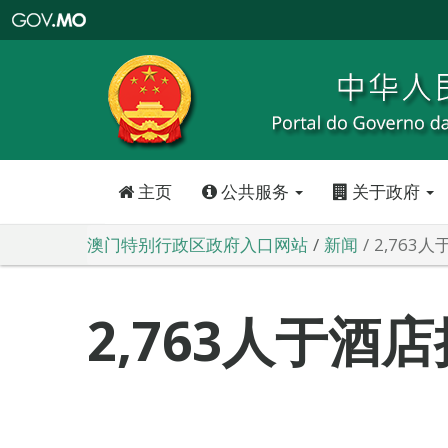
澳
门
特
别
行
政
区
政
府
入
口
网
站
主页
公共服务
关于政府
澳门特别行政区政府入口网站
新闻
2,763
2,763人于酒