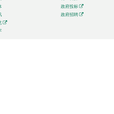
体
政府投标
讯
政府招聘
览
字
及贸易
相关连结
资
手机应用程序目录
贸会展
社交媒体目录
商机和服务
专题网站目录
讯
RSS订阅目录
权
表格下载
政公职局