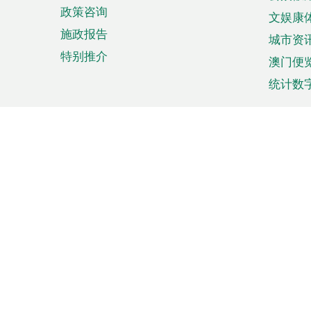
政策咨询
文娱康
施政报告
城市资
特别推介
澳门便
统计数
来澳旅游
商务
计划行程
贸易投
观光
澳门经
娱乐休闲
中小企
购物
市场资
节日盛事
知识产
网
网
页
使用条款
私隐声明
协调机构：澳门特别行政区行
站
脚