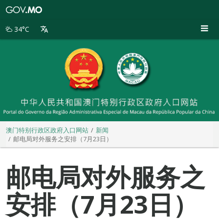
澳
门
特
34°C
别
行
政
区
政
府
入
口
网
站
澳门特别行政区政府入口网站
新闻
邮电局对外服务之安排（7月23日）
邮电局对外服务之
安排（7月23日）