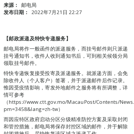
来源：
邮电局
发布日期：
2022年7月21日 22:27
【邮政派递及特快专递服务】
邮电局将作一般函件的派递服务，而挂号邮件则只派递
挂号通知书，收件人收到通知书后，可到相关候领分局
领取挂号邮件。
特快专递恢复接受投寄及派递服务。就派递方面，会免
除收件人（个人客户）签署，并于派递邮件后作记录。
惟因受疫情影响，寄发外地邮件之服务将有所调整，详
情可参考
（https://www.ctt.gov.mo/MacauPost/Contents/News
pm=3458&lang=zh-tw）
而因应特区政府启动分区分级精准防控方案及采取封闭
和管控措施，邮电局将保存封控区域的邮件，并于解除
封闭措施后，尽快恢复该区域之派递工作。