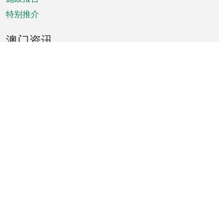
特别推介
澳门资讯
天气
交通
公众假期
文娱康体
城市资讯
澳门便览
统计数字
公布告示
新闻
短片