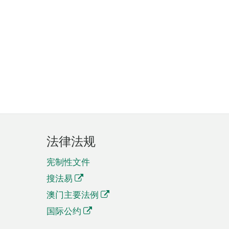
法律法规
宪制性文件
搜法易
澳门主要法例
国际公约