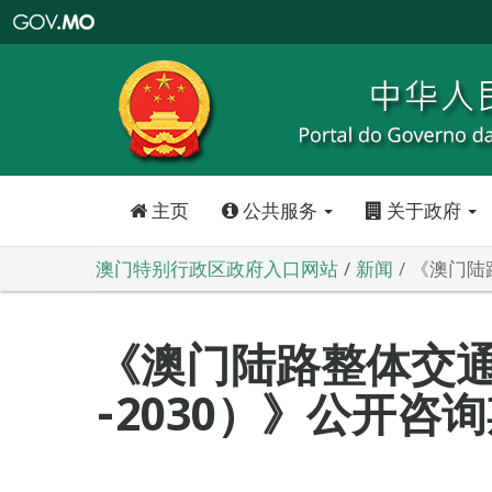
澳
门
特
别
行
政
区
政
府
入
口
网
站
主页
公共服务
关于政府
澳门特别行政区政府入口网站
新闻
《澳门陆
《澳门陆路整体交通
‐2030）》公开咨