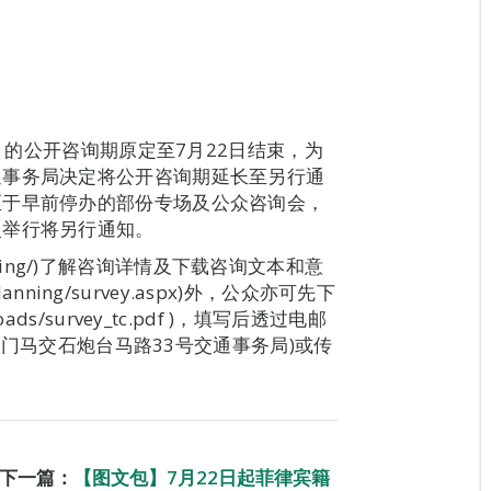
）》的公开咨询期原定至7月22日结束，为
通事务局决定将公开咨询期延长至另行通
至于早前停办的部份专场及公众咨询会，
复举行将另行通知。
anning/)了解咨询详情及下载咨询文本和意
anning/survey.aspx)外，公众亦可先下
loads/survey_tc.pdf )，填写后透过电邮
 )、邮寄(澳门马交石炮台马路33号交通事务局)或传
下一篇：
【图文包】7月22日起菲律宾籍