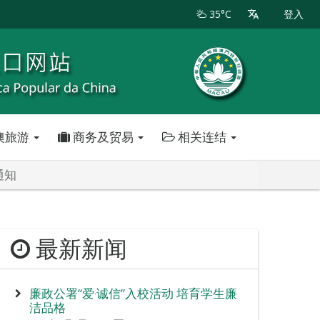
35°C
登入
澳旅游
商务及贸易
相关连结
通知
最新新闻
廉政公署“爱‧诚信”入校活动 培育学生廉
洁品格