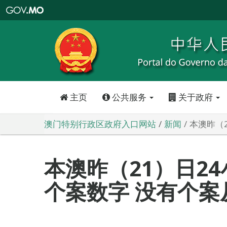
澳
门
特
别
行
政
区
政
府
入
口
网
站
主页
公共服务
关于政府
澳门特别行政区政府入口网站
新闻
本澳昨（
本澳昨（21）日2
个案数字 没有个案