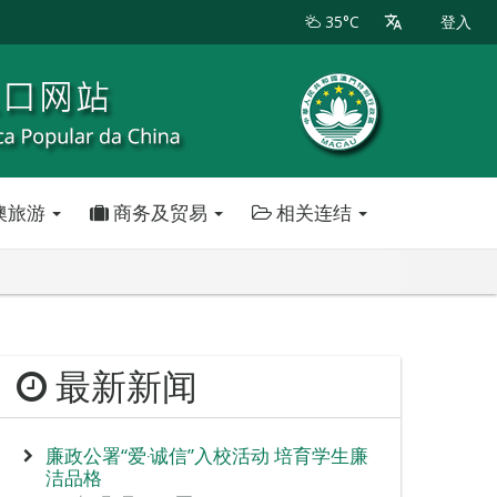
35°C
登入
澳旅游
商务及贸易
相关连结
最新新闻
廉政公署“爱‧诚信”入校活动 培育学生廉
洁品格