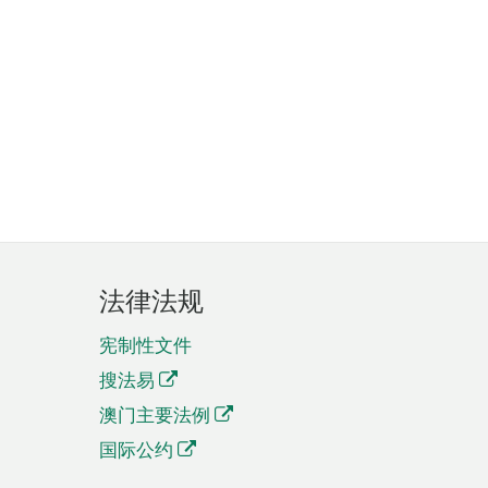
法律法规
宪制性文件
搜法易
澳门主要法例
国际公约