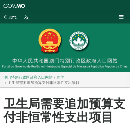
澳
门
特
32°C
别
行
政
区
政
府
入
口
网
站
澳门特别行政区政府入口网站
新闻
卫生局需要追加预算支付非恒常性支出项目
卫生局需要追加预算支
付非恒常性支出项目