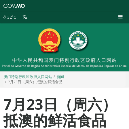
澳
门
特
32°C
别
行
政
区
政
府
入
口
网
站
澳门特别行政区政府入口网站
新闻
7月23日（周六）抵澳的鲜活食品
7月23日（周六）
抵澳的鲜活食品