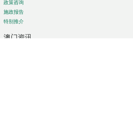
政策咨询
施政报告
特别推介
澳门资讯
天气
交通
公众假期
文娱康体
城市资讯
澳门便览
统计数字
公布告示