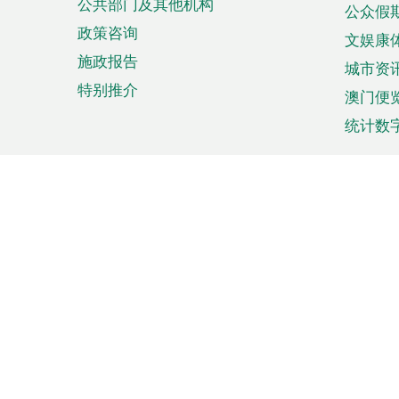
公共部门及其他机构
公众假
政策咨询
文娱康
施政报告
城市资
特别推介
澳门便
统计数
来澳旅游
商务
计划行程
贸易投
观光
澳门经
娱乐休闲
中小企
购物
市场资
节日盛事
知识产
网
网
页
使用条款
私隐声明
协调机构：澳门特别行政区行