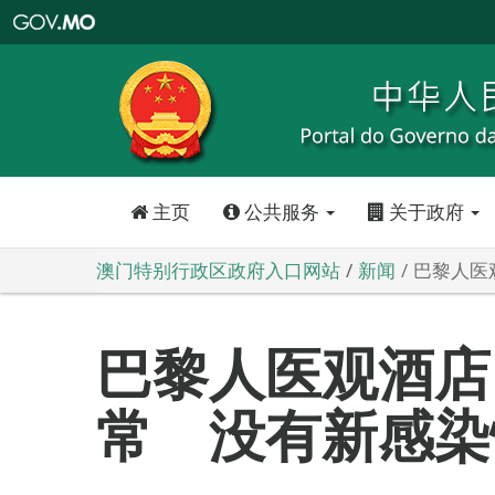
澳
门
特
别
行
政
区
政
府
入
口
网
站
主页
公共服务
关于政府
澳门特别行政区政府入口网站
新闻
巴黎人医
巴黎人医观酒店
常 没有新感染