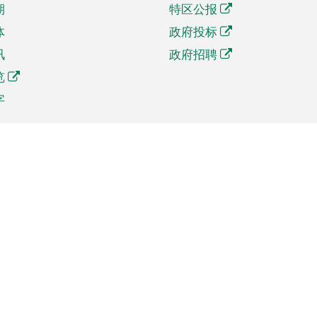
期
特区公报
体
政府投标
讯
政府招聘
览
字
及贸易
相关连结
资
手机应用程序目录
贸会展
社交媒体目录
商机和服务
专题网站目录
讯
RSS订阅目录
权
表格下载
政公职局