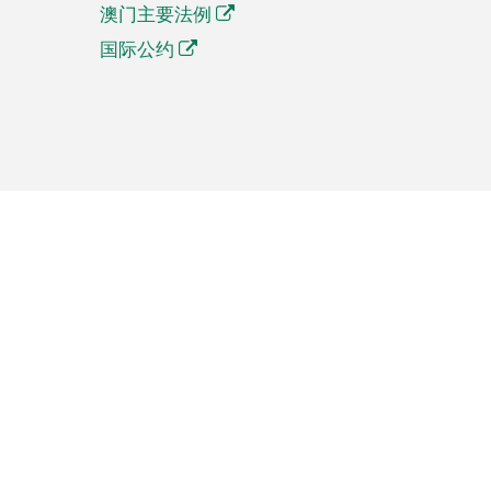
澳门主要法例
国际公约
繁體中文
簡体中文
Português
English