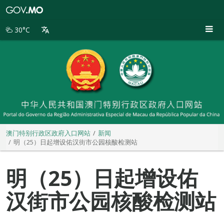
澳
门
特
30°C
别
行
政
区
政
府
入
口
网
站
澳门特别行政区政府入口网站
新闻
明（25）日起增设佑汉街市公园核酸检测站
明（25）日起增设佑
汉街市公园核酸检测站