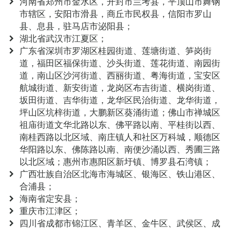
河南省郑州市金水区，开封市兰考县，平顶山市舞钢
市辖区，安阳市滑县，商丘市民权县，信阳市罗山
县、息县，驻马店市泌阳县；
湖北省武汉市江夏区；
广东省深圳市罗湖区桂园街道、莲塘街道、笋岗街
道，福田区福保街道、沙头街道、莲花街道、南园街
道，南山区沙河街道、西丽街道、粤海街道，宝安区
航城街道、新安街道，龙岗区布吉街道、横岗街道、
坂田街道、吉华街道，龙华区民治街道、龙华街道，
坪山区坑梓街道，大鹏新区葵涌街道；佛山市禅城区
祖庙街道文华北路以东、佛平路以南、平桂街以西、
南桂西路以北区域、南庄镇人和社区万科城，顺德区
华阳路以东、佛陈路以南、南便沙涌以西、秀圃三路
以北区域；惠州市惠阳区新圩镇、博罗县石湾镇；
广西壮族自治区北海市海城区、银海区、铁山港区、
合浦县；
海南省定安县；
重庆市江津区；
四川省成都市锦江区、青羊区、金牛区、武侯区、成