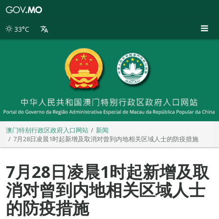
澳
门
特
33°C
别
行
政
区
政
府
入
口
网
站
澳门特别行政区政府入口网站
新闻
7月28日凌晨1时起新增及取消对曾到内地相关区域人士的防疫措施
7月28日凌晨1时起新增及取
消对曾到内地相关区域人士
的防疫措施