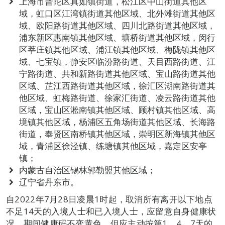
上海市普陀区真如镇街道，松江区中山街道其他区
域，虹口区江湾镇街道其他区域、北外滩街道其他区
域、欧阳路街道其他区域、四川北路街道其他区域，
浦东新区惠南镇其他区域、塘桥街道其他区域，闵行
区莘庄镇其他区域、浦江镇其他区域、梅陇镇其他区
域、七宝镇，静安区临汾路街道、天目西路街道、江
宁路街道、共和新路街道其他区域、宝山路街道其他
区域、芷江西路街道其他区域，徐汇区湖南路街道其
他区域、虹梅路街道、徐家汇街道、凌云路街道其他
区域，宝山区淞南镇其他区域、顾村镇其他区域、高
境镇其他区域，杨浦区五角场街道其他区域、长海路
街道，奉贤区南桥镇其他区域，崇明区新海镇其他区
域，青浦区徐泾镇、练塘镇其他区域，嘉定区安亭
镇；
内蒙古自治区锡林郭勒盟其他区域；
辽宁省丹东市。
自2022年7月28日凌晨1时起，取消所有离开以下地点
不足14天的入境人士和已入境人士，应留意自身健康状
况，期间健康码不变黄色，但应主动按第1、4、7天的