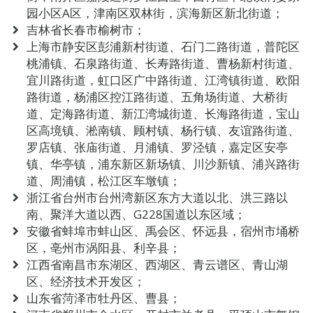
园小区A区，津南区双林街，滨海新区新北街道；
吉林省长春市榆树市；
上海市静安区彭浦新村街道、石门二路街道，普陀区
桃浦镇、石泉路街道、长寿路街道、曹杨新村街道、
宜川路街道，虹口区广中路街道、江湾镇街道、欧阳
路街道，杨浦区控江路街道、五角场街道、大桥街
道、定海路街道、新江湾城街道、长海路街道，宝山
区高境镇、淞南镇、顾村镇、杨行镇、友谊路街道、
罗店镇、张庙街道、月浦镇、罗泾镇，嘉定区安亭
镇、华亭镇，浦东新区新场镇、川沙新镇、浦兴路街
道、周浦镇，松江区车墩镇；
浙江省台州市台州湾新区东方大道以北、洪三路以
南、聚洋大道以西、G228国道以东区域；
安徽省蚌埠市蚌山区、禹会区、怀远县，宿州市埇桥
区，亳州市涡阳县、利辛县；
江西省南昌市东湖区、西湖区、青云谱区、青山湖
区、经济技术开发区；
山东省菏泽市牡丹区、曹县；