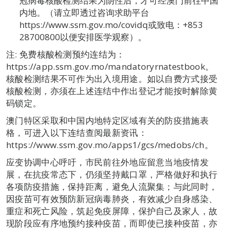
冠病毒核酸检测结果为阴性后，才可经澳门前往中国
内地。（请立即透过咨询求助平台
https://www.ssm.gov.mo/covidq或致电：+853
28700800以便安排医学观察）。
注: 免费核酸检测预约连结为：
https://app.ssm.gov.mo/mandatoryrnatestbook。
核酸检测结果不可作为出入境用途。如以自费方式接受
核酸检测，亦须在上述连结中作出登记才能按时解除黄
码锁定。
澳门特区采取和中国内地特定区域有关的防疫措施表
格，可进入以下连结查阅最新资讯：
https://www.ssm.gov.mo/apps1/gcs/medobs/ch。
应变协调中心呼吁，市民前往外地应留意当地疫情发
展，在抗疫常态下，仍须坚持戴口罩，严格做好和执行
各项防疫措施，保持距离，避免人流聚集；与此同时，
因疫苗可有效预防新冠病毒肺炎，有效减少自身感染、
重症和死亡风险，筑起免疫屏障，保护自己及家人，故
现阶段应有序地预约接种疫苗，而即使已接种疫苗，亦