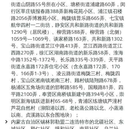
街道山阴路55号所在小区、塘桥街道浦建路60弄，闵
行区莘庄镇报春路388弄新梅花苑小区、浦江镇召楼
路2056弄博雅苑小区、梅陇镇普乐路665弄、七宝镇
航华四村一二街坊，静安区共和新路街道的共和新路
1290号（居民楼）、柳营路588弄、柳营路（北侧）
1059号—1069号、谈家桥路163弄、共和新路1302
号、宝山路街道芷江中路413弄、芷江西路街道芷江
西路270弄，徐汇区湖南路街道的新乐路58弄、淮海
中路1352号-1372号、长乐路335号-339弄、天平路
街道永嘉路172弄住宅小区（含永嘉路172弄、170
号、166弄1-3号）、凌云路街道梅陇三村、梅陇四
村，宝山区淞南镇淞南三村、顾村镇陆翔路678弄，
杨浦区五角场街道的邯郸路585号、国顺路81弄、四
平路2100弄，奉贤区南桥镇新建中路394号小区，崇
明区新海镇跃进新村65-68号，青浦区练塘镇芦潼村
芦花自然村（泖阳港以西、老松蒸公路以北、小蒸港
以南、贞溪路以东合围地块）；
内蒙古自治区锡林郭勒盟二连浩特市的北疆社区、东
城社区、额仁社区、呼和社区、南苑社区、乌兰社