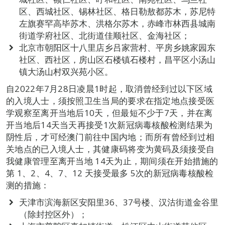
区、西城社区、锡林社区、格日勒敖都苏木，苏尼特
左旗赛罕高毕苏木、洪格尔苏木，赤峰市林西县城南
街道学府社区、北街道佳顺社区、金海社区；
北京市朝阳区十八里店乡吕家营村、平房乡姚家园东
社区、西社区，房山区石楼镇石楼村，昌平区小汤山
镇大汤山村双兴苑小区。
自2022年7月28日凌晨1时起，取消曾经到过以下区域
的入境人士，须按照卫生当局的要求在指定地点接受医
学观察至离开当地后10天，但最短不少于7天，并在离
开当地后14天当天再接受1次新冠病毒核酸检测结果为
阴性后，才可经澳门前往中国内地；而所有曾经到过相
关地点的已入境人士，其健康码将变为黄码及须接受自
我健康管理至离开当地 14天为止，期间须在开始措施的
第 1、2、4、7、12 天接受最多 5次的新冠病毒核酸检
测的措施：
天津市滨海新区安阳里36、37号楼、汉沽街道金谷里
（除封控区外）；