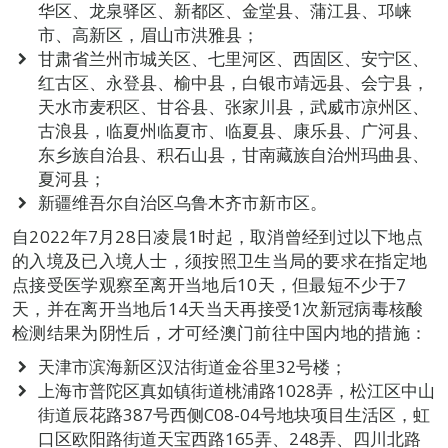
华区、龙泉驿区、新都区、金堂县、蒲江县、邛崃
市、高新区，眉山市洪雅县；
甘肃省兰州市城关区、七里河区、西固区、安宁区、
红古区、永登县、榆中县，白银市靖远县、会宁县，
天水市麦积区、甘谷县、张家川县，武威市凉州区、
古浪县，临夏州临夏市、临夏县、康乐县、广河县、
东乡族自治县、积石山县，甘南藏族自治州玛曲县、
夏河县；
新疆维吾尔自治区乌鲁木齐市新市区。
自2022年7月28日凌晨1时起，取消曾经到过以下地点
的入境及已入境人士，须按照卫生当局的要求在指定地
点接受医学观察至离开当地后10天，但最短不少于7
天，并在离开当地后14天当天再接受1次新冠病毒核酸
检测结果为阴性后，才可经澳门前往中国内地的措施：
天津市滨海新区汉沽街道金谷里32号楼；
上海市普陀区真如镇街道桃浦路1028弄，松江区中山
街道辰花路387号西侧C08-04号地块项目生活区，虹
口区欧阳路街道天宝西路165弄、248弄、四川北路