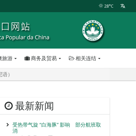
28°C
澳旅游
商务及贸易
相关连结
尼语）
最新新闻
受热带气旋 “白海豚” 影响 部分航班取
消