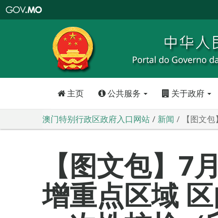
澳
门
特
别
行
政
区
政
府
入
口
网
站
主页
公共服务
关于政府
澳门特别行政区政府入口网站
新闻
【图文包
【图文包】7月
增重点区域 