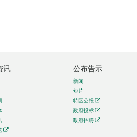
资讯
公布告示
新闻
短片
期
特区公报
体
政府投标
讯
政府招聘
览