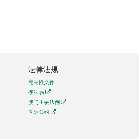
法律法规
宪制性文件
搜法易
澳门主要法例
国际公约