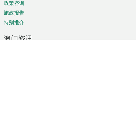
政策咨询
施政报告
特别推介
澳门资讯
天气
交通
公众假期
文娱康体
城市资讯
澳门便览
统计数字
公布告示