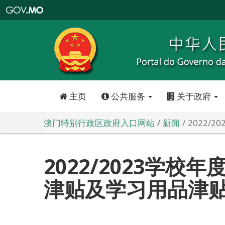
澳
门
特
别
行
政
区
政
府
入
口
网
站
主页
公共服务
关于政府
澳门特别行政区政府入口网站
新闻
2022
2022/2023学校
津贴及学习用品津