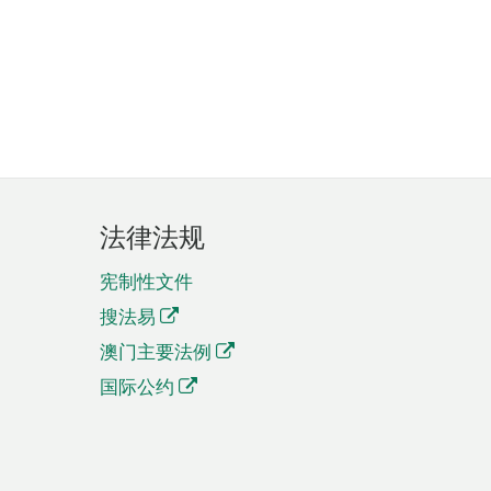
法律法规
宪制性文件
搜法易
澳门主要法例
国际公约