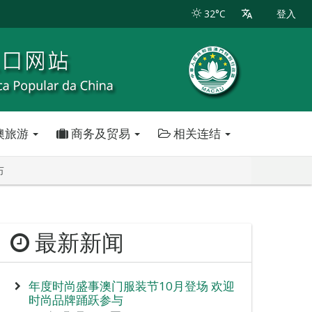
32°C
登入
澳旅游
商务及贸易
相关连结
布
最新新闻
年度时尚盛事澳门服装节10月登场 欢迎
时尚品牌踊跃参与