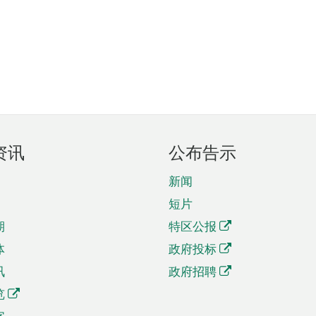
资讯
公布告示
新闻
短片
期
特区公报
体
政府投标
讯
政府招聘
览