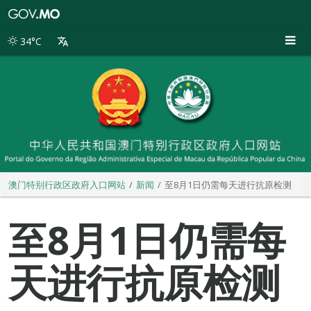
澳
门
特
34°C
别
行
政
区
政
府
入
口
网
站
澳门特别行政区政府入口网站
新闻
至8月1日仍需每天进行抗原检测
至8月1日仍需每
天进行抗原检测