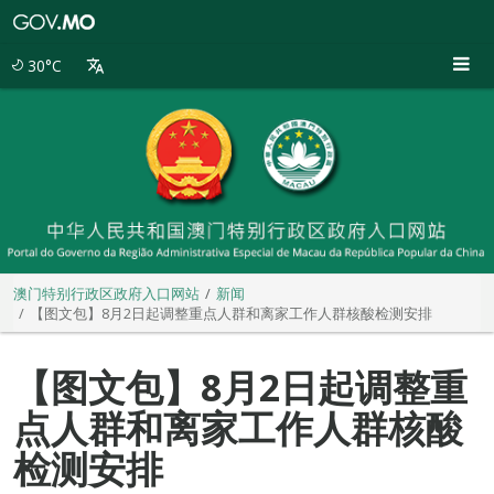
澳
门
特
30°C
别
行
政
区
政
府
入
口
网
站
澳门特别行政区政府入口网站
新闻
【图文包】8月2日起调整重点人群和离家工作人群核酸检测安排
【图文包】8月2日起调整重
点人群和离家工作人群核酸
检测安排