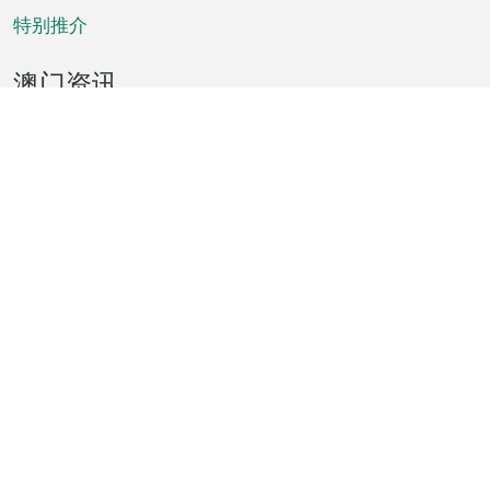
特别推介
澳门资讯
天气
交通
公众假期
文娱康体
城市资讯
澳门便览
统计数字
公布告示
新闻
短片