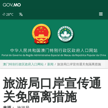
澳
门
特
28°C
别
行
政
区
政
府
入
口
网
站
澳门特别行政区政府入口网站
新闻
旅游局口岸宣传通关免隔离措施
旅游局口岸宣传通
关免隔离措施
来源：
旅游局