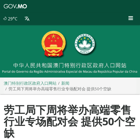
澳
门
特
29°C
别
行
政
区
政
府
入
口
网
站
澳门特别行政区政府入口网站
新闻
劳工局下周将举办高端零售行业专场配对会 提供50个空缺
劳工局下周将举办高端零售
行业专场配对会 提供50个空
缺