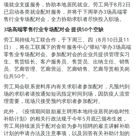
项就业支援服务，协助本地居民就业。劳工局于8月2日
已启动各类就业配对服务，并将于下周举办3场高端零
售行业专场配对会，全力协助求职者尽快投入职场。
3
场高端零售行业专场配对会 提供50个空缺
劳工局持续与工联合作，于下周三、四（8月10日及11
日），将在工联属下的青年服务中心“驿站”举办3场高端
零售业专场配对会。参加配对会的企业共提供管理实习
生、售货组长、客户服务员、售货员、出纳主任、销售
员、艺廊管理、艺廊营运、艺廊销售、艺廊导赏相关岗
位共50个。
劳工局会联系资料库内有关求职者参加配对，凡预约到
场的求职者请按通知短讯指定时间到场，因防疫人流管
理需要，现场只接受预约求职者参加配对。
此外，《疫情期间鼓励雇主聘用本地待业居民的临时性
补助计划》的相关行政法规于今年5月底已颁布生效，
劳工局持续派员于配对会前为参与招聘的雇主讲解补助
计划的申请办法及注意事项，以及回答有关补助计划的