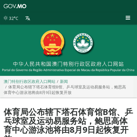
澳
门
特
32°C
别
行
政
区
政
府
入
口
网
站
澳门特别行政区政府入口网站
新闻
体育局公布辖下塔石体育馆B馆、乒乓球室及运动易服务站，鲍思高
体育中心游泳池将由8月9日起恢复开放
体育局公布辖下塔石体育馆B馆、乒
乓球室及运动易服务站，鲍思高体
育中心游泳池将由8月9日起恢复开