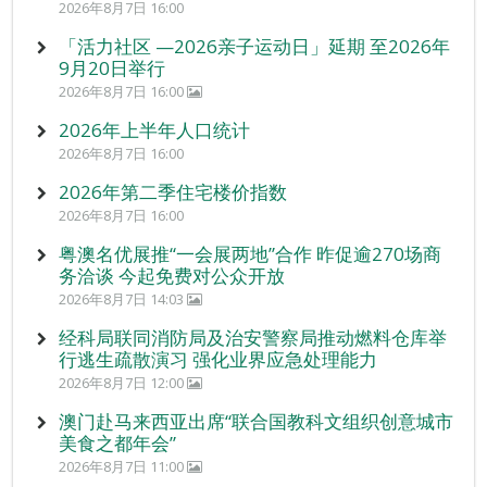
2026年8月7日 16:00
「活力社区 —2026亲子运动日」延期 至2026年
9月20日举行
2026年8月7日 16:00
2026年上半年人口统计
2026年8月7日 16:00
2026年第二季住宅楼价指数
2026年8月7日 16:00
粤澳名优展推“一会展两地”合作 昨促逾270场商
务洽谈 今起免费对公众开放
2026年8月7日 14:03
经科局联同消防局及治安警察局推动燃料仓库举
行逃生疏散演习 强化业界应急处理能力
2026年8月7日 12:00
澳门赴马来西亚出席“联合国教科文组织创意城市
美食之都年会”
2026年8月7日 11:00