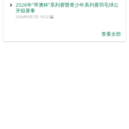
2026年“琴澳杯”系列赛暨青少年系列赛羽毛球公
开组赛事
2026年8月7日 10:22
查看全部