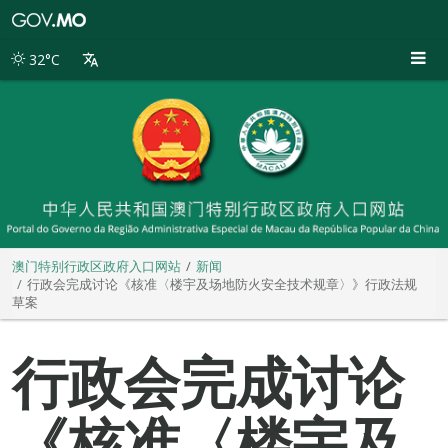
澳
门
特
32°C
别
行
政
区
政
府
入
口
网
站
澳门特别行政区政府入口网站
新闻
行政会完成讨论《核准〈楼宇及场地防火安全技术规章〉》行政法规
草案
行政会完成讨论
《核准〈楼宇及