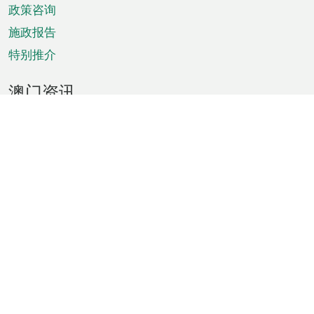
政策咨询
施政报告
特别推介
澳门资讯
天气
交通
公众假期
文娱康体
城市资讯
澳门便览
统计数字
公布告示