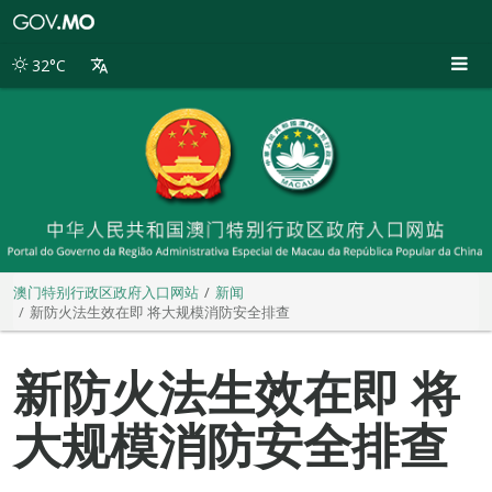
澳
门
特
32°C
别
行
政
区
政
府
入
口
网
站
澳门特别行政区政府入口网站
新闻
新防火法生效在即 将大规模消防安全排查
新防火法生效在即 将
大规模消防安全排查