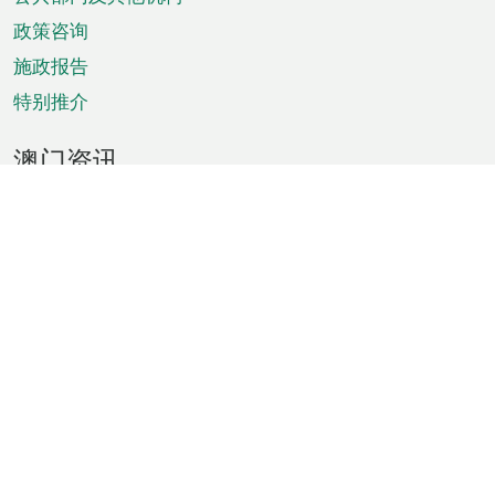
单
政策咨询
施政报告
特别推介
澳门资讯
天气
交通
公众假期
文娱康体
城市资讯
澳门便览
统计数字
公布告示