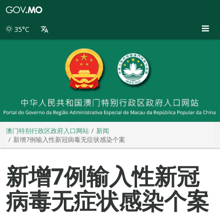
澳
门
特
35°C
别
行
政
区
政
府
入
口
网
站
澳门特别行政区政府入口网站
新闻
新增7例输入性新冠病毒无症状感染个案
新增7例输入性新冠
病毒无症状感染个案