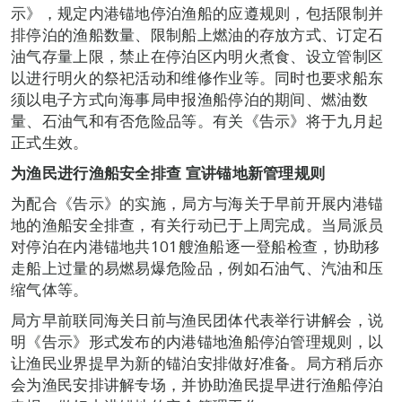
示》，规定内港锚地停泊渔船的应遵规则，包括限制并
排停泊的渔船数量、限制船上燃油的存放方式、订定石
油气存量上限，禁止在停泊区内明火煮食、设立管制区
以进行明火的祭祀活动和维修作业等。同时也要求船东
须以电子方式向海事局申报渔船停泊的期间、燃油数
量、石油气和有否危险品等。有关《告示》将于九月起
正式生效。
为渔民进行渔船安全排查 宣讲锚地新管理规则
为配合《告示》的实施，局方与海关于早前开展内港锚
地的渔船安全排查，有关行动已于上周完成。当局派员
对停泊在内港锚地共101艘渔船逐一登船检查，协助移
走船上过量的易燃易爆危险品，例如石油气、汽油和压
缩气体等。
局方早前联同海关日前与渔民团体代表举行讲解会，说
明《告示》形式发布的内港锚地渔船停泊管理规则，以
让渔民业界提早为新的锚泊安排做好准备。局方稍后亦
会为渔民安排讲解专场，并协助渔民提早进行渔船停泊