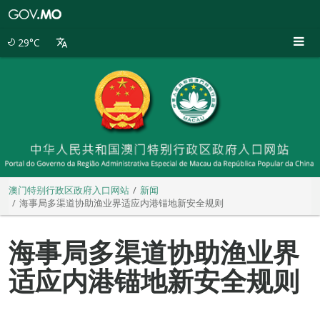
澳
门
特
29°C
别
行
政
区
政
府
入
口
网
站
澳门特别行政区政府入口网站
新闻
海事局多渠道协助渔业界适应内港锚地新安全规则
海事局多渠道协助渔业界
适应内港锚地新安全规则