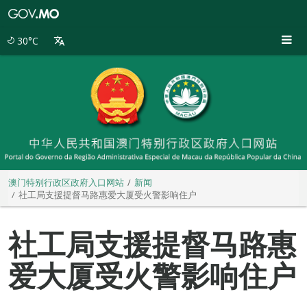
澳
门
特
30°C
别
行
政
区
政
府
入
口
网
站
澳门特别行政区政府入口网站
新闻
社工局支援提督马路惠爱大厦受火警影响住户
社工局支援提督马路惠
爱大厦受火警影响住户