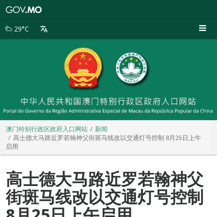
澳
门
特
29°C
别
行
政
区
政
府
入
口
网
站
澳门特别行政区政府入口网站
新闻
高士德大马路近罗若翰神父街斑马线改以交通灯号控制 8月25日上午
启用
高士德大马路近罗若翰神父
街斑马线改以交通灯号控制
8月25日上午启用