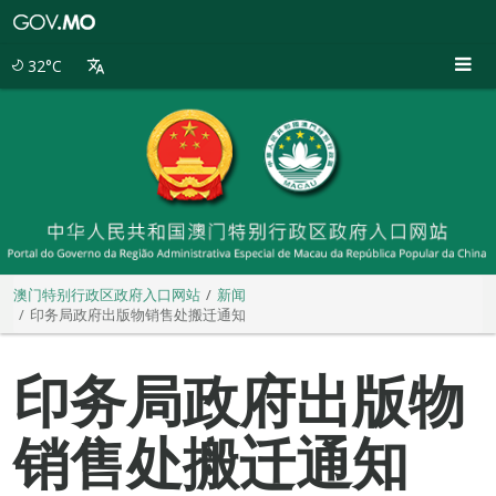
澳
门
特
32°C
别
行
政
区
政
府
入
口
网
站
澳门特别行政区政府入口网站
新闻
印务局政府出版物销售处搬迁通知
印务局政府出版物
销售处搬迁通知