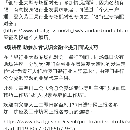
「银行业大型专场配对会」参加情况踊跃，因为名额有
限，有意投身银行业发展求职者，可透过「个人一户
通」登入劳工局行业专场配对会专页之「银行业专场配
对会」
(https://www.dsal.gov.mo/zh_tw/standard/indjobfair
应征及投递个人履历。
4
场讲座 助参加者认识金融业提升面试技巧
在「银行业大型专场配对会」举行期间，同场每日设有
两场讲座，分别为“澳门金融业在粤港澳大湾区的发展定
位”及“为青年人解构澳门银行业人资需求”，由澳门银行
公会委派资深的业界代表主讲。
此外，由澳门工会联合总会委派专业导师主讲“职场面试
技巧工作坊”及“入职素养增值工作坊”。
欢迎有兴趣人士由即日起至8月27日进行网上报名参
加，讲座及工作坊网上报名专页的连结：
https://www.dsal.gov.mo/event/public/index.html#
efad-4119-80c7-07f65b7f932c