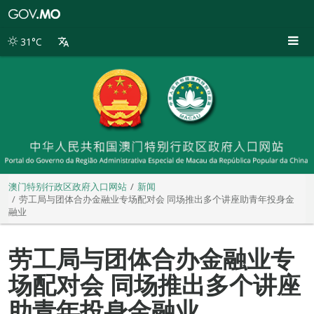
澳
门
特
31°C
别
行
政
区
政
府
入
口
网
站
澳门特别行政区政府入口网站
新闻
劳工局与团体合办金融业专场配对会 同场推出多个讲座助青年投身金
融业
劳工局与团体合办金融业专
场配对会 同场推出多个讲座
助青年投身金融业