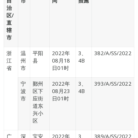
自
市
间
措施
治
区
/
直
辖
市
浙
温
平阳
2022年
3、
382/A/SS/2022
江
州
县
08月18
4B
省
市
日01时
宁
鄞州
2022年
3、
393/A/SS/2022
波
区下
08月23
4B
市
应街
日01时
道东
兴小
区
广
深
宝安
2022年
3、
389/A/SS/2022