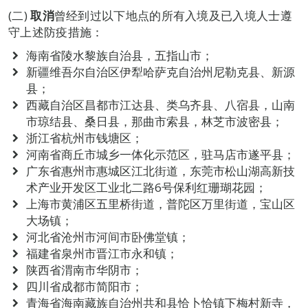
(二)
取消
曾经到过以下地点的所有入境及已入境人士遵
守上述防疫措施：
海南省陵水黎族自治县，五指山市；
新疆维吾尔自治区伊犁哈萨克自治州尼勒克县、新源
县；
西藏自治区昌都市江达县、类乌齐县、八宿县，山南
市琼结县、桑日县，那曲市索县，林芝市波密县；
浙江省杭州市钱塘区；
河南省商丘市城乡一体化示范区，驻马店市遂平县；
广东省惠州市惠城区江北街道，东莞市松山湖高新技
术产业开发区工业北二路6号保利红珊瑚花园；
上海市黄浦区五里桥街道，普陀区万里街道，宝山区
大场镇；
河北省沧州市河间市卧佛堂镇；
福建省泉州市晋江市永和镇；
陕西省渭南市华阴市；
四川省成都市简阳市；
青海省海南藏族自治州共和县恰卜恰镇下梅村新寺，