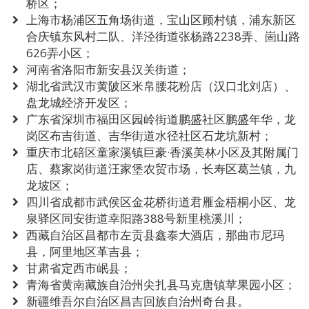
桥区；
上海市杨浦区五角场街道，宝山区顾村镇，浦东新区
合庆镇东风村二队、洋泾街道张杨路2238弄、崮山路
626弄小区；
河南省洛阳市新安县汉关街道；
湖北省武汉市黄陂区米帛腰花粉店（汉口北刘店）、
盘龙城经济开发区；
广东省深圳市福田区园岭街道鹏盛社区鹏盛年华，龙
岗区布吉街道、吉华街道水径社区石龙坑新村；
重庆市北碚区童家溪镇巨豪·香溪美林小区及其附属门
店、蔡家岗街道汪家堡农贸市场，长寿区葛兰镇，九
龙坡区；
四川省成都市武侯区金花桥街道君雁金梧桐小区、龙
泉驿区同安街道幸阳路388号新里桃溪川；
西藏自治区昌都市左贡县鑫泰大酒店，那曲市尼玛
县，阿里地区革吉县；
甘肃省定西市岷县；
青海省黄南藏族自治州尖扎县马克唐镇苹果园小区；
新疆维吾尔自治区昌吉回族自治州奇台县。