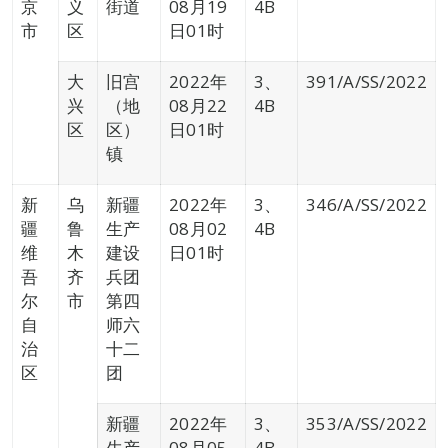
京
义
街道
08月19
4B
市
区
日01时
大
旧宫
2022年
3、
391/A/SS/2022
兴
（地
08月22
4B
区
区）
日01时
镇
新
乌
新疆
2022年
3、
346/A/SS/2022
疆
鲁
生产
08月02
4B
维
木
建设
日01时
吾
齐
兵团
尔
市
第四
自
师六
治
十二
区
团
新疆
2022年
3、
353/A/SS/2022
生产
08月05
4B