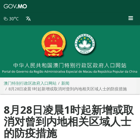
澳
门
特
30°C
别
行
政
区
政
府
入
口
网
站
澳门特别行政区政府入口网站
新闻
8月28日凌晨1时起新增或取消对曾到内地相关区域人士的防疫措施
8月28日凌晨1时起新增或取
消对曾到内地相关区域人士
的防疫措施