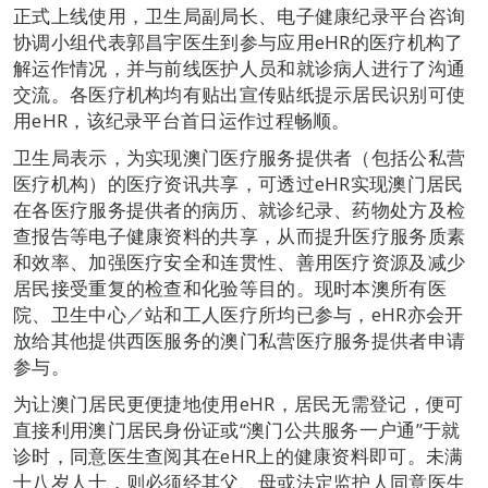
正式上线使用，卫生局副局长、电子健康纪录平台咨询
协调小组代表郭昌宇医生到参与应用eHR的医疗机构了
解运作情况，并与前线医护人员和就诊病人进行了沟通
交流。各医疗机构均有贴出宣传贴纸提示居民识别可使
用eHR，该纪录平台首日运作过程畅顺。
卫生局表示，为实现澳门医疗服务提供者（包括公私营
医疗机构）的医疗资讯共享，可透过eHR实现澳门居民
在各医疗服务提供者的病历、就诊纪录、药物处方及检
查报告等电子健康资料的共享，从而提升医疗服务质素
和效率、加强医疗安全和连贯性、善用医疗资源及减少
居民接受重复的检查和化验等目的。现时本澳所有医
院、卫生中心／站和工人医疗所均已参与，eHR亦会开
放给其他提供西医服务的澳门私营医疗服务提供者申请
参与。
为让澳门居民更便捷地使用eHR，居民无需登记，便可
直接利用澳门居民身份证或“澳门公共服务一户通”于就
诊时，同意医生查阅其在eHR上的健康资料即可。未满
十八岁人士，则必须经其父、母或法定监护人同意医生