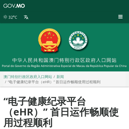
澳
门
特
32°C
别
行
政
区
政
府
入
口
网
站
澳门特别行政区政府入口网站
新闻
“电子健康纪录平台（eHR）” 首日运作畅顺使用过程顺利
“电子健康纪录平台
（eHR）” 首日运作畅顺使
用过程顺利