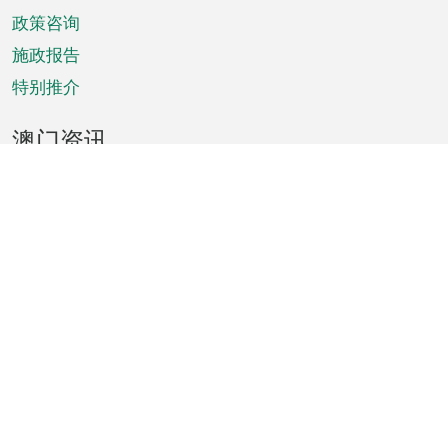
政策咨询
施政报告
特别推介
澳门资讯
天气
交通
公众假期
文娱康体
城市资讯
澳门便览
统计数字
公布告示