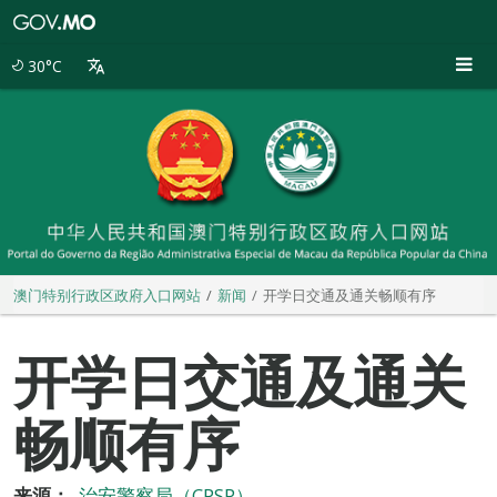
澳
门
特
30°C
别
行
政
区
政
府
入
口
网
站
澳门特别行政区政府入口网站
新闻
开学日交通及通关畅顺有序
开学日交通及通关
畅顺有序
来源：
治安警察局（CPSP）