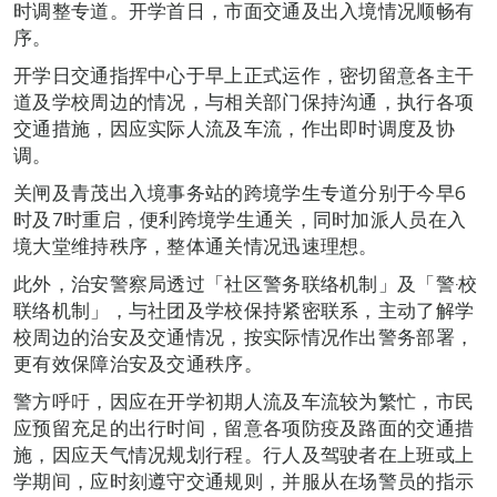
时调整专道。开学首日，市面交通及出入境情况顺畅有
序。
开学日交通指挥中心于早上正式运作，密切留意各主干
道及学校周边的情况，与相关部门保持沟通，执行各项
交通措施，因应实际人流及车流，作出即时调度及协
调。
关闸及青茂出入境事务站的跨境学生专道分别于今早6
时及7时重启，便利跨境学生通关，同时加派人员在入
境大堂维持秩序，整体通关情况迅速理想。
此外，治安警察局透过「社区警务联络机制」及「警‧校
联络机制」，与社团及学校保持紧密联系，主动了解学
校周边的治安及交通情况，按实际情况作出警务部署，
更有效保障治安及交通秩序。
警方呼吁，因应在开学初期人流及车流较为繁忙，市民
应预留充足的出行时间，留意各项防疫及路面的交通措
施，因应天气情况规划行程。行人及驾驶者在上班或上
学期间，应时刻遵守交通规则，并服从在场警员的指示