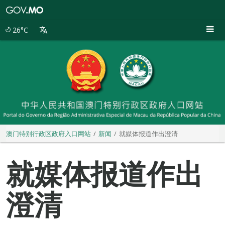
澳
门
特
26°C
别
行
政
区
政
府
入
口
网
站
澳门特别行政区政府入口网站
新闻
就媒体报道作出澄清
就媒体报道作出
澄清