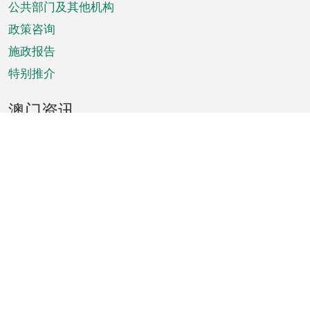
单
公共部门及其他机构
政策咨询
施政报告
特别推介
澳门资讯
天气
交通
公众假期
文娱康体
城市资讯
澳门便览
统计数字
公布告示