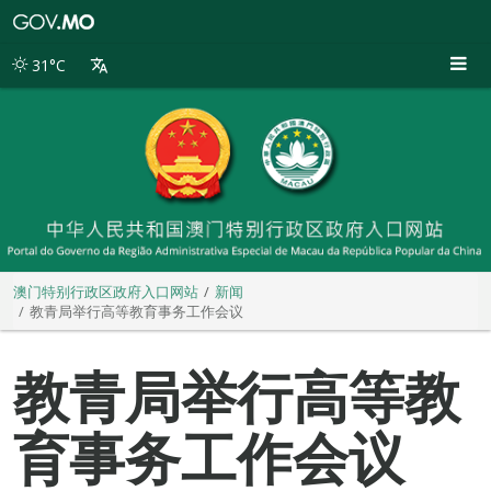
澳
门
特
31°C
别
行
政
区
政
府
入
口
网
站
澳门特别行政区政府入口网站
新闻
教青局举行高等教育事务工作会议
教青局举行高等教
育事务工作会议