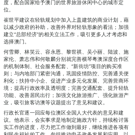
度，配合国家给予澳门的世界旅游休闲中心的城市定
位。
崔世平建议在轻轨规划中加入上盖建筑的商业计划，藉
以减少政府的补助，改善外界对轻轨形象的看法；加强
建立“总部经济”的相关立法工作，吸引更多人才考虑和
选择澳门。
何雪卿、林笑云、容永恩、黎世祺、吴小丽、陆波、施
家伦、萧志伟和何敬麟分别就完善横琴粤澳深度合作区
的机制体制、社会服务配套、“新街坊”项目的购买准
则；与内地部门紧密沟通，巩固疫情防控、完善通关便
利化；扶持中小企、促进产业多元化发展、完善营商环
境；提高行政效率及透明度；完善交通配套、提升轻轨
功能、改善居民出行；加强文化旅游推广、强化旅游产
业，吸引旅客访澳等议题提出了意见和建议。
行政长官逐一回应每位澳区全国人大代表的意见和建
议。他表示，会实事求是地制定施政方针，持续检讨落
实工作的进度，尽力把工作做到最好，继续推进各项有
利民生福祉的工作，包括推动电子政务发展和应用、以