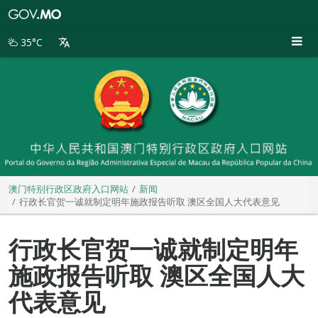
澳
门
特
35°C
别
行
政
区
政
府
入
口
网
站
澳门特别行政区政府入口网站
新闻
行政长官贺一诚就制定明年施政报告听取 澳区全国人大代表意见
行政长官贺一诚就制定明年
施政报告听取 澳区全国人大
代表意见