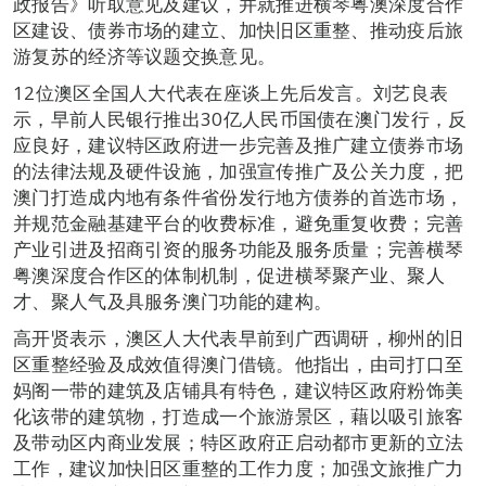
政报告》听取意见及建议，并就推进横琴粤澳深度合作
区建设、债券市场的建立、加快旧区重整、推动疫后旅
游复苏的经济等议题交换意见。
12位澳区全国人大代表在座谈上先后发言。刘艺良表
示，早前人民银行推出30亿人民币国债在澳门发行，反
应良好，建议特区政府进一步完善及推广建立债券市场
的法律法规及硬件设施，加强宣传推广及公关力度，把
澳门打造成内地有条件省份发行地方债券的首选市场，
并规范金融基建平台的收费标准，避免重复收费；完善
产业引进及招商引资的服务功能及服务质量；完善横琴
粤澳深度合作区的体制机制，促进横琴聚产业、聚人
才、聚人气及具服务澳门功能的建构。
高开贤表示，澳区人大代表早前到广西调研，柳州的旧
区重整经验及成效值得澳门借镜。他指出，由司打口至
妈阁一带的建筑及店铺具有特色，建议特区政府粉饰美
化该带的建筑物，打造成一个旅游景区，藉以吸引旅客
及带动区内商业发展；特区政府正启动都市更新的立法
工作，建议加快旧区重整的工作力度；加强文旅推广力