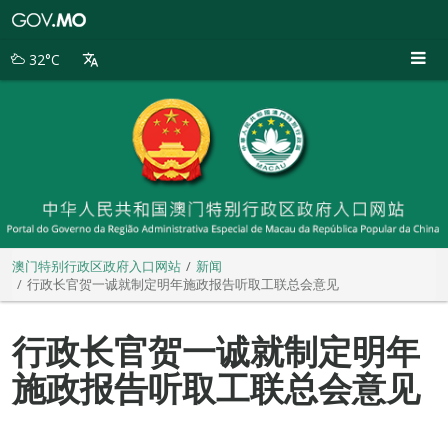
澳
门
特
32°C
别
行
政
区
政
府
入
口
网
站
澳门特别行政区政府入口网站
新闻
行政长官贺一诚就制定明年施政报告听取工联总会意见
行政长官贺一诚就制定明年
施政报告听取工联总会意见