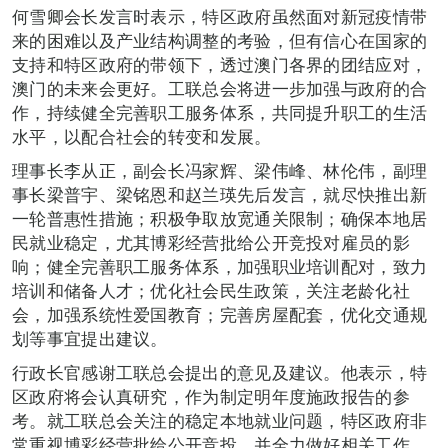
何雪卿会长发言时表示，特区政府虽然面对新冠疫情带
来的困难以及产业结构调整的考验，但有信心在国家的
支持和特区政府的带领下，透过澳门各界的团结应对，
澳门的未来会更好。工联总会将进一步加强与政府的合
作，持续健全完善职工服务体系，共同提升职工的生活
水平，以配合社会的转变和发展。
理事长李从正，副会长冯家辉、梁伟峰、林伦伟，副理
事长梁普宇、梁铭恩和赵兰瑛先后发言，就尽快推出新
一轮普惠性措施；积极争取放宽通关限制；确保本地居
民就业稳定，尤其博彩经营批给公开竞投对雇员的影
响；健全完善职工服务体系，加强职业培训配对，致力
培训和储备人才；优化社会民生政策，关注老龄化社
会，加强系统性爱国教育；完善房屋配套，优化交通规
划等事宜提出建议。
行政长官感谢工联总会提出的意见及建议。他表示，特
区政府将会认真研究，作为制定明年度施政报告的参
考。就工联总会关注的稳定本地就业问题，特区政府非
常重视博彩经营批给公开竞投，并全力做好相关工作。