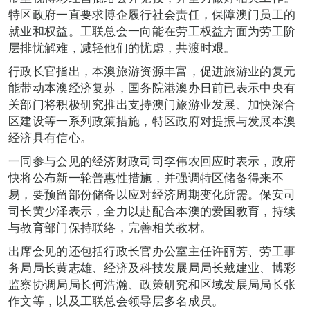
特区政府一直要求博企履行社会责任，保障澳门员工的
就业和权益。工联总会一向能在劳工权益方面为劳工阶
层排忧解难，减轻他们的忧虑，共渡时艰。
行政长官指出，本澳旅游资源丰富，促进旅游业的复元
能带动本澳经济复苏，国务院港澳办日前已表示中央有
关部门将积极研究推出支持澳门旅游业发展、加快深合
区建设等一系列政策措施，特区政府对提振与发展本澳
经济具有信心。
一同参与会见的经济财政司司李伟农回应时表示，政府
快将公布新一轮普惠性措施，并强调特区储备得来不
易，要预留部份储备以应对经济周期变化所需。保安司
司长黄少泽表示，全力以赴配合本澳的爱国教育，持续
与教育部门保持联络，完善相关教材。
出席会见的还包括行政长官办公室主任许丽芳、劳工事
务局局长黄志雄、经济及科技发展局局长戴建业、博彩
监察协调局局长何浩瀚、政策研究和区域发展局局长张
作文等，以及工联总会领导层多名成员。