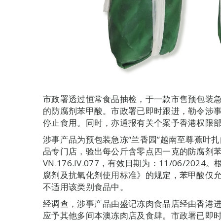
市政署透过恒常食品抽检，于一款市售预包装
的防腐剂苯甲酸。市政署已即时跟进，勒令涉
停止食用。同时，亦通报有关个案予香港权限
涉事产品为预包装急冻“兰香园”越南至尊蕉叶
品专门店，验出每公斤含零点四一克的防腐剂
VN.176.IV.077，有效日期为：11/06/20
腐剂及抗氧化剂使用标准》的规定，苯甲酸仅
不适用该类别食品中。
经调查，涉事产品由盛记冻肉食品店经由香港
应予其他多间本澳冻肉店及食肆。市政署已即