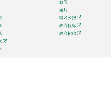
新闻
短片
期
特区公报
体
政府投标
讯
政府招聘
览
字
及贸易
相关连结
资
手机应用程序目录
贸会展
社交媒体目录
商机和服务
专题网站目录
讯
RSS订阅目录
权
表格下载