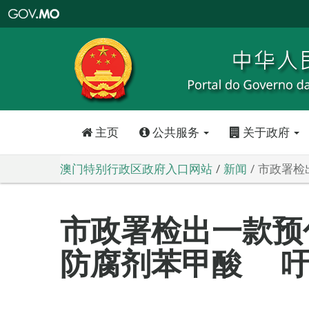
澳
门
特
别
行
政
区
政
府
入
口
网
站
主页
公共服务
关于政府
澳门特别行政区政府入口网站
新闻
市政署检
市政署检出一款预
防腐剂苯甲酸 吁