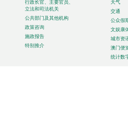
菜
行政长官、主要官员、
天气
立法和司法机关
单
交通
公共部门及其他机构
公众假
政策咨询
文娱康
施政报告
城市资
特别推介
澳门便
统计数
来澳旅游
商务
计划行程
贸易投
观光
澳门经
娱乐休闲
中小企
购物
市场资
节日盛事
知识产