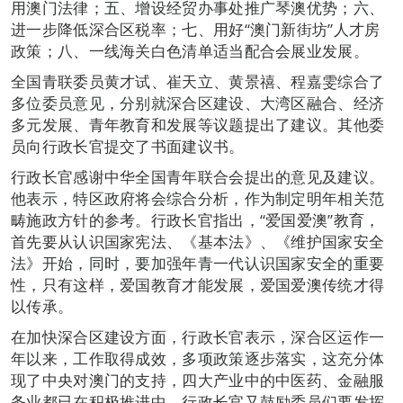
用澳门法律；五、增设经贸办事处推广琴澳优势；六、
进一步降低深合区税率；七、用好“澳门新街坊”人才房
政策；八、一线海关白色清单适当配合会展业发展。
全国青联委员黄才试、崔天立、黄景禧、程嘉雯综合了
多位委员意见，分别就深合区建设、大湾区融合、经济
多元发展、青年教育和发展等议题提出了建议。其他委
员向行政长官提交了书面建议书。
行政长官感谢中华全国青年联合会提出的意见及建议。
他表示，特区政府将会综合分析，作为制定明年相关范
畴施政方针的参考。行政长官指出，“爱国爱澳”教育，
首先要从认识国家宪法、《基本法》、《维护国家安全
法》开始，同时，要加强年青一代认识国家安全的重要
性，只有这样，爱国教育才能发展，爱国爱澳传统才得
以传承。
在加快深合区建设方面，行政长官表示，深合区运作一
年以来，工作取得成效，多项政策逐步落实，这充分体
现了中央对澳门的支持，四大产业中的中医药、金融服
务业都已在积极推进中。行政长官又鼓励委员们要发挥