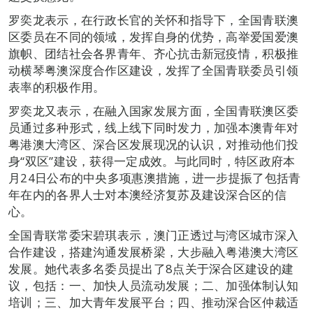
罗奕龙表示，在行政长官的关怀和指导下，全国青联澳
区委员在不同的领域，发挥自身的优势，高举爱国爱澳
旗帜、团结社会各界青年、齐心抗击新冠疫情，积极推
动横琴粤澳深度合作区建设，发挥了全国青联委员引领
表率的积极作用。
罗奕龙又表示，在融入国家发展方面，全国青联澳区委
员通过多种形式，线上线下同时发力，加强本澳青年对
粤港澳大湾区、深合区发展现况的认识，对推动他们投
身“双区”建设，获得一定成效。与此同时，特区政府本
月24日公布的中央多项惠澳措施，进一步提振了包括青
年在内的各界人士对本澳经济复苏及建设深合区的信
心。
全国青联常委宋碧琪表示，澳门正透过与湾区城市深入
合作建设，搭建沟通发展桥梁，大步融入粤港澳大湾区
发展。她代表多名委员提出了8点关于深合区建设的建
议，包括：一、加快人员流动发展；二、加强体制认知
培训；三、加大青年发展平台；四、推动深合区仲裁适