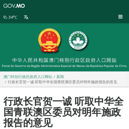
澳
门
特
34°C
别
行
政
区
政
府
入
口
网
站
澳门特别行政区政府入口网站
新闻
行政长官贺一诚 听取中华全国青联澳区委员对明年施政报告的意见
行政长官贺一诚 听取中华全
国青联澳区委员对明年施政
报告的意见