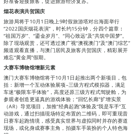
好准备迎接旅客，促进旅游经济复苏。
烟花表演共贺国庆
旅游局将于10月1日晚上9时假旅游塔对出海面举行
“2022国庆烟花表演”，时长约15分钟，分四个篇章︰
“祖国万岁”、“鎏金岁月”、“同心致远”及“共筑中国梦”。
除了现场观赏，还可透过澳广视“澳视澳门”及“澳门综艺”
频道观看直播，与澳门居民及旅客共贺国庆，精彩展开
难忘“黄金周”假期。
大赛车博物馆增新元素
澳门大赛车博物馆将于10月1日起推出两个新项目，包
括：新增一个互动体验展项–三级方程式模拟器，满足
车迷“极限车手体验”，高度还原三级方程式驾驶舱，为
参观者创造更逼真的游戏体验；“回忆长廊”扩增实景
（AR）导览项目，加推“经典起跑”体验及“我是车手”互
动游戏，通过扫描现场特定布置的二维码，即可重现昔
日赛车起跑情境，感受真实世界与虚拟同时并存的赛道
现场，或化身成赛事主角，拍摄车手装扮的个人特色海