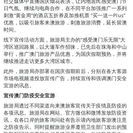
社交媒体中直播国庆烟花表演，让内地居民感受澳门节
日气氛。继续与电商合作，在不同平台加强推广一系列
刺激“黄金周”的酒店五折券及加推机票 “买一送一Plus”
优惠，以吸引旅客来澳旅游，刺激旅游消费，延长留澳
时间。
线下宣传活动方面，旅游局主办的“感受澳门乐无限”大
湾区巡回路展，以大篷车作招徕，已先后在珠海和中山
举行，推广澳门旅游产品优惠，为国庆假期预热，并将
继续推进走访更多大湾区城市。
此外，旅游局亦部署在国庆假期前后，分别在各大客源
市场电视频道投放宣传广告，持续宣传和强调澳门安全
宜游的讯息。
宣传澳门防疫安全宜游
旅游局透过不同渠道向来澳旅客宣传关于疫情及防疫的
各项讯息。旅游局在网站、官方微信和微博发放防疫资
讯，在各口岸的旅客询问处有告示请内地旅客游澳注意
之防疫告示。同时提醒旅游业界遵照卫生部门发出的预