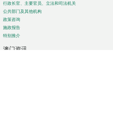
菜
行政长官、主要官员、立法和司法机关
单
公共部门及其他机构
政策咨询
施政报告
特别推介
澳门资讯
天气
交通
公众假期
文娱康体
城市资讯
澳门便览
统计数字