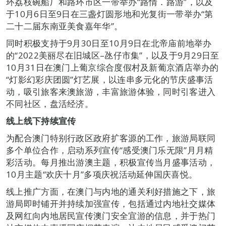
环荔枝碗船厂和路环市区一带举办“路情．路游”，以及
于10月6日至9日在三盏灯圆形地和光复街一带举办“第
二十二届东南亚美食嘉年华”。
同时积极支持于9月30日至10月9日在北帝庙前地举办
的“2022美丽尽在旧城区–氹仔市集”，以及于9月29日至
10月31日在澳门上葡京综合度假村及新葡京酒店举办的
“灯影幻彩庆团圆”灯艺展，以连串多元化的节庆盛事活
动，吸引旅客来澳旅游，丰富旅游体验，同时引客进入
不同社区，盘活经济。
线上线下持续宣传
为配合澳门特别行政区政府扩客源的工作，旅游局联同
多个单位合作，启动系列宣传“感受澳门乐无限”月月精
彩活动。每月推出游澳主题，积极宣传当月盛事活动，
10月主题“欢庆十月”多项庆祝活动延伸国庆喜悦。
线上推广方面，在澳门与内地的通关利好措施之下，旅
游局即时铺开并持续加强宣传，包括通过内地社交媒体
及网红向内地居民宣传澳门安全宜游的信息，并于热门