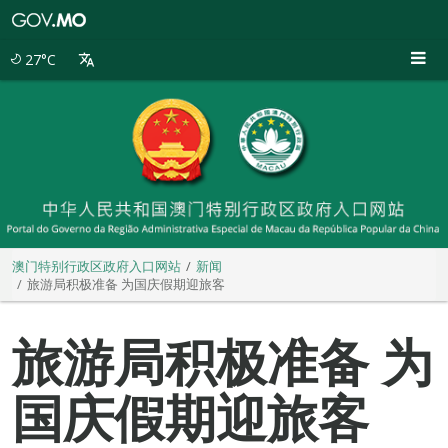
澳
门
特
27°C
别
行
政
区
政
府
入
口
网
站
澳门特别行政区政府入口网站
新闻
旅游局积极准备 为国庆假期迎旅客
旅游局积极准备 为
国庆假期迎旅客