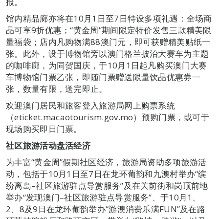
报。
馆内精品廊亦将在10月1日至7日特设多项礼遇：全场商
品可享9折优惠；“黄金周”期间限定特价发售三款精美限
量福袋；店内凡购物满88澳门元，即可获赠精美贴纸一
张。此外，设于博物馆旁以澳门格兰披治大赛车为主题
的咖啡廊，为同贺国庆，于10月1日起凡购买澳门大赛
车博物馆门票乙张，即随门票赠送限量饮品优惠券一
张，数量有限，送完即止。
欢迎澳门居民和旅客登入旅游局网上购票系统
（eticket.macaotourism.gov.mo）预购门票，或可于
现场购买即日门票。
社区旅游活动盘活经济
为丰富“黄金周”假期社区经济，旅游局资助多项旅游活
动，包括于10月1日至7日在龙环葡韵和九澳村举办“缤
纷离岛–社区旅游驻点导赏服务”及在关前街和岗顶前地
举办“发现澳门–社区旅游驻点导赏服务”、于10月1、
2、8及9日在龙环葡韵举办“游澳消费乐满FUN”及在路