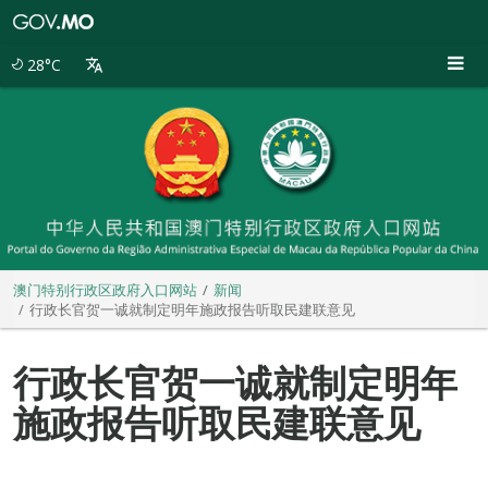
澳
门
特
28°C
别
行
政
区
政
府
入
口
网
站
澳门特别行政区政府入口网站
新闻
行政长官贺一诚就制定明年施政报告听取民建联意见
行政长官贺一诚就制定明年
施政报告听取民建联意见