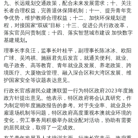
九、长远规划交通政策，配合未来发展需求；十、关注
长者合理权益，完善退休保障机制；十一、提升青年竞
争优势，维护教师合理权益；十二、加快环保规划进
程，对接国家“双碳”目标；十三、促进公共行政改革，
落实官员问责制度；十四、落实智慧城市建设 加快数字
基建规划
。
理事长李良汪，监事长叶桂平，副理事长陈冰冰、欧阳
广球、吴鸿祺、施丽君先后发言，就通关便利、就业、
电子政务、高等教育、青年就业及发展、养老政策、跨
境医疗、大厦物业管理、融入深合区和大湾区发展、维
护国家安全等议题表达意见。
行政长官感谢民众建澳联盟一行为特区政府2023年度施
政方针提出意见。他表示，特区政府将会认真研究，作
为制定明年度施政报告的参考。对于失业率、就业及外
雇退场机制等问题，特区政府高度重视本澳就业环境的
变化，劳工事务局积极举办就业配对活动，协助有需要
的居民就业，取得了一定成效。
有关青年发展及人才培训方面，行政长官表示，政府重