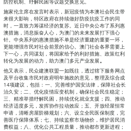
防控机制、纾解民困等议题交换意见。
施家伦主席在发言时表示，新冠疫情为本澳社会民生带
来很大影响，特区政府在持续做好防疫抗疫工作的同
时，一直致力筹谋经济的复苏。近日中央公布了系列惠
澳措施，消息振奋人心，为澳门的未来发展打下强心
针。中央系列的惠澳措施不单是经济重建的重要一环，
更能增强市民对社会前景的信心。澳门社会各界需要上
下一心，共同谋划，将国家给予的利好措施、政策红利
转化为发展的动力，助力澳门多元产业发展
。
他又表示，民众建澳联盟一如既往，透过辖下服务网点
及平台收集市民对政府明年施政的意见，整理及综合成
14项建议，包括：一、完善维护国安法律，保障社会长
治久安；二、优化疫情应变机制，确保社会民生稳定；
三、精准举措纾解民困，持续优化就业支援；四、推动
经济适度多元，发挥协作拉动效应；五、开放经屋恒常
申请，清晰房屋阶梯规划；六、设立全民医保制度，完
善医疗保障体系；七、持续监察市场物价，维护居民消
费权益；八、优化公共工程质量，推动都市更新进程；