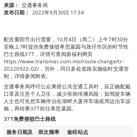
来源：
交通事务局
发布日期：
2022年9月30日 17:34
配合重阳节出行需要，10月4日（周二）上午7时30分
至晚上7时提供免费接驳孝思墓园与氹仔市区的时节性
巴士路线37T，详情可查阅新福利网页
https://www.transmac.com.mo/route-change/tr-
20220922-02/，另外，同日多处道路实施临时交通管
制，详情参阅附表。
交通事务局呼吁公众乘搭公共交通工具时，应正确配戴
口罩及注意个人卫生，减少疾病传播风险；如驾驶车辆
人士也可先把车辆停泊在湖畔大厦停车场或周边泊车设
施，再转乘37T前往孝思墓园。
37T
免费接驳巴士路线
服务
日期
及
班次频
率
途经站点