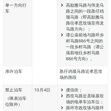
单一方向行
高励雅马路与伟龙马
车
路之间的一段氹仔鸡
颈马路（即高励雅马
路往孝思坟场至伟龙
马路方向）；
谭公庙前地与路环乡
村马路886号之间的
一段乡村马路（谭公
庙前地往乡村马路
886号方向）。
准许泊车
氹仔鸡颈马路近孝思坟
场的路段
禁止泊车
10月4日
虔信街；
西坟马路近圣味基坟
（咪表泊车
场的电单车泊车位；
位除外）
路环市政坟场与路环