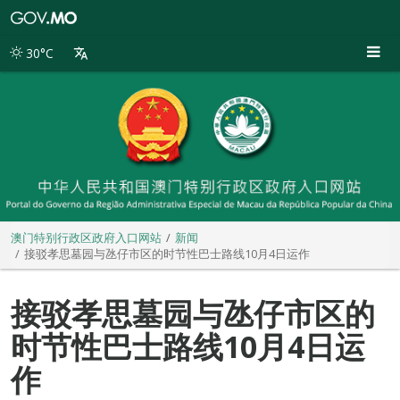
澳
门
特
30°C
别
行
政
区
政
府
入
口
网
站
澳门特别行政区政府入口网站
新闻
接驳孝思墓园与氹仔市区的时节性巴士路线10月4日运作
接驳孝思墓园与氹仔市区的
时节性巴士路线10月4日运
作