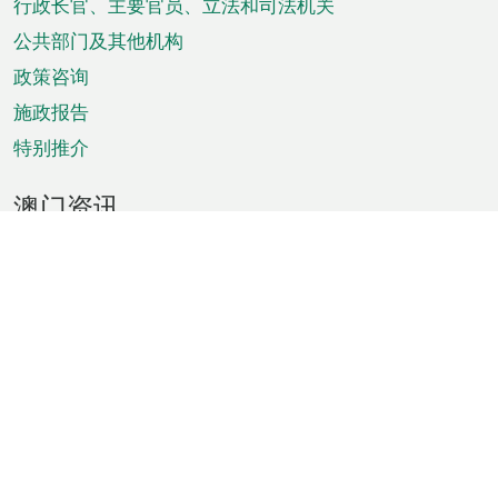
菜
行政长官、主要官员、立法和司法机关
单
公共部门及其他机构
政策咨询
施政报告
特别推介
澳门资讯
天气
交通
公众假期
文娱康体
城市资讯
澳门便览
统计数字