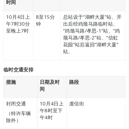
时间
10月4日上
8至15分
总站设于“湖畔大厦”站、开
午7时30分
钟
出后经鸡颈马路临时站、
至晚上7时
“鸡颈马路/孝思-1”站、“鸡
颈马路/孝思-2”站、“信虹
花园”站后返回“湖畔大厦”
站。
临时交通安排
措施
日期
及
时
路段
间
封闭交通
10月4日上
虔信街
午8时至下
（特许车辆
午4时
除外）